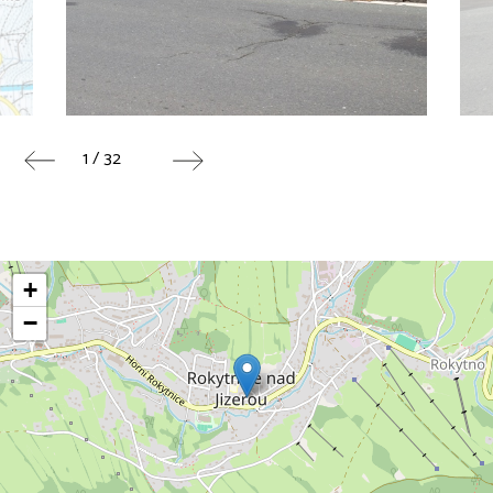
1 / 32
+
−