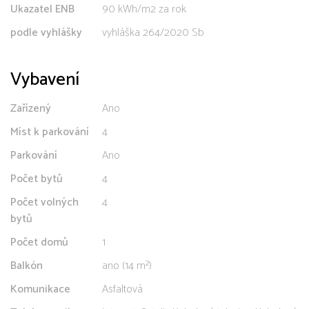
Ukazatel ENB
90 kWh/m2 za rok
podle vyhlášky
vyhláška 264/2020 Sb
Vybavení
Zařízený
Ano
Míst k parkování
4
Parkování
Ano
Počet bytů
4
Počet volných
4
bytů
Počet domů
1
Balkón
ano (14 m²)
Komunikace
Asfaltová