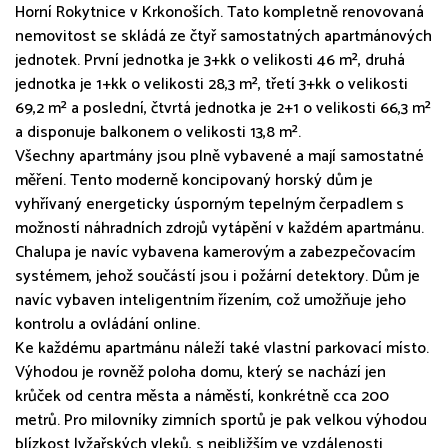
Horní Rokytnice v Krkonoších. Tato kompletně renovovaná
nemovitost se skládá ze čtyř samostatných apartmánových
jednotek. První jednotka je 3+kk o velikosti 46 m², druhá
jednotka je 1+kk o velikosti 28,3 m², třetí 3+kk o velikosti
69,2 m² a poslední, čtvrtá jednotka je 2+1 o velikosti 66,3 m²
a disponuje balkonem o velikosti 13,8 m².
Všechny apartmány jsou plně vybavené a mají samostatné
měření. Tento moderně koncipovaný horský dům je
vyhřívaný energeticky úsporným tepelným čerpadlem s
možností náhradních zdrojů vytápění v každém apartmánu.
Chalupa je navíc vybavena kamerovým a zabezpečovacím
systémem, jehož součástí jsou i požární detektory. Dům je
navíc vybaven inteligentním řízením, což umožňuje jeho
kontrolu a ovládání online.
Ke každému apartmánu náleží také vlastní parkovací místo.
Výhodou je rovněž poloha domu, který se nachází jen
krůček od centra města a náměstí, konkrétně cca 200
metrů. Pro milovníky zimních sportů je pak velkou výhodou
blízkost lyžařských vleků, s nejbližším ve vzdálenosti