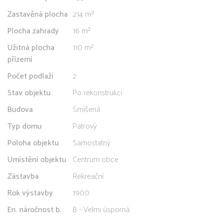
Zastavěná plocha
214 m²
Plocha zahrady
16 m²
Užitná plocha
110 m²
přízemí
Počet podlaží
2
Stav objektu
Po rekonstrukci
Budova
Smíšená
Typ domu
Patrový
Poloha objektu
Samostatný
Umístění objektu
Centrum obce
Zástavba
Rekreační
Rok výstavby
1900
En. náročnost b.
B - Velmi úsporná