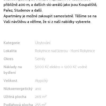
přibližně 400 m, a dalších ski-areálů jako jsou Koupaliště,
Pařez, Studenov a další.
Apartmány je možné zakoupit samostatně. Těšíme se na
Vaši návštěvu a věříme, že si z naší nabídky vyberete.
Kategorie
Ubytování
Lokalita
Rokytnice nad Jizerou - Horní Rokytnice
Okres
Semily
Náklady na
5000 Kč elektro + 1200 Kč vodné
bydlení
Velikost
Atypický
Nízkoenergetický
ano
Užitná plocha
269 m²
Podlahová plocha
255 m²