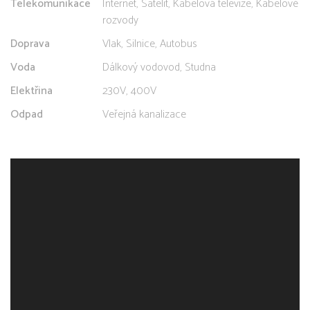
Telekomunikace
Internet, Satelit, Kabelová televize, Kabelové
rozvody
Doprava
Vlak, Silnice, Autobus
Voda
Dálkový vodovod, Studna
Elektřina
230V, 400V
Odpad
Veřejná kanalizace