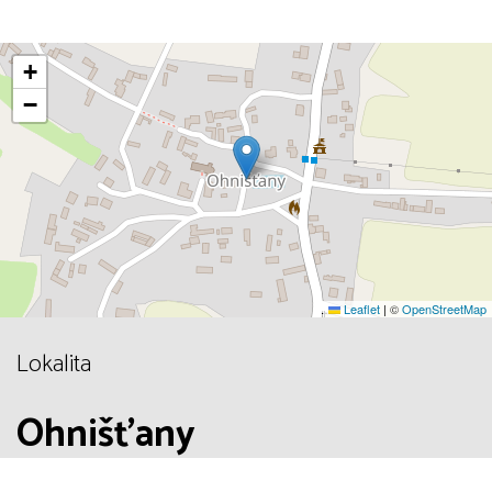
+
−
Leaflet
|
©
OpenStreetMap
Lokalita
Ohnišťany