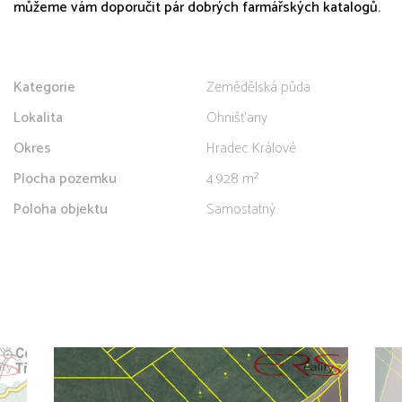
můžeme vám doporučit pár dobrých farmářských katalogů.
Kategorie
Zemědělská půda
Lokalita
Ohnišťany
Okres
Hradec Králové
Plocha pozemku
4.928 m²
Poloha objektu
Samostatný