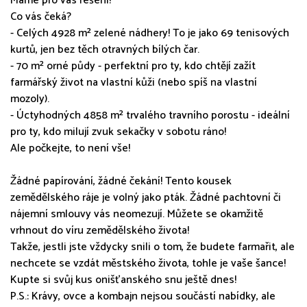
Máme pro vás řešení!
Co vás čeká?
- Celých 4928 m² zelené nádhery! To je jako 69 tenisových
kurtů, jen bez těch otravných bílých čar.
- 70 m² orné půdy - perfektní pro ty, kdo chtějí zažít
farmářský život na vlastní kůži (nebo spíš na vlastní
mozoly).
- Úctyhodných 4858 m² trvalého travního porostu - ideální
pro ty, kdo milují zvuk sekačky v sobotu ráno!
Ale počkejte, to není vše!
Žádné papírování, žádné čekání! Tento kousek
zemědělského ráje je volný jako pták. Žádné pachtovní či
nájemní smlouvy vás neomezují. Můžete se okamžitě
vrhnout do víru zemědělského života!
Takže, jestli jste vždycky snili o tom, že budete farmařit, ale
nechcete se vzdát městského života, tohle je vaše šance!
Kupte si svůj kus onišťanského snu ještě dnes!
P.S.: Krávy, ovce a kombajn nejsou součástí nabídky, ale