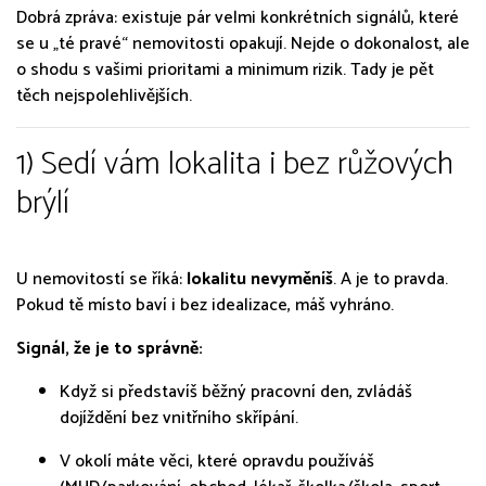
Dobrá zpráva: existuje pár velmi konkrétních signálů, které
se u „té pravé“ nemovitosti opakují. Nejde o dokonalost, ale
o shodu s vašimi prioritami a minimum rizik. Tady je pět
těch nejspolehlivějších.
1) Sedí vám lokalita i bez růžových
brýlí
U nemovitostí se říká:
lokalitu nevyměníš
. A je to pravda.
Pokud tě místo baví i bez idealizace, máš vyhráno.
Signál, že je to správně:
Když si představíš běžný pracovní den, zvládáš
dojíždění bez vnitřního skřípání.
V okolí máte věci, které opravdu používáš