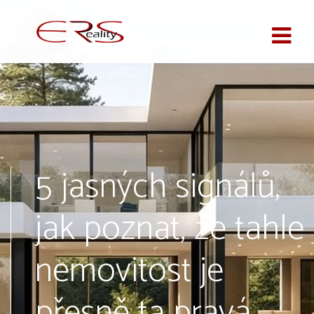
5 jasných signálů,
jak poznat, že tahle
nemovitost je
přesně ta pravá