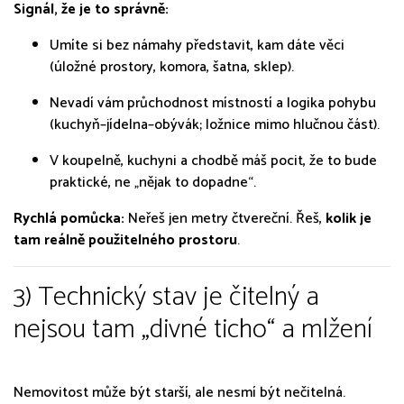
Signál, že je to správně:
Umíte si bez námahy představit, kam dáte věci
(úložné prostory, komora, šatna, sklep).
Nevadí vám průchodnost místností a logika pohybu
(kuchyň–jídelna–obývák; ložnice mimo hlučnou část).
V koupelně, kuchyni a chodbě máš pocit, že to bude
praktické, ne „nějak to dopadne“.
Rychlá pomůcka:
Neřeš jen metry čtvereční. Řeš,
kolik je
tam reálně použitelného prostoru
.
3) Technický stav je čitelný a
nejsou tam „divné ticho“ a mlžení
Nemovitost může být starší, ale nesmí být nečitelná.