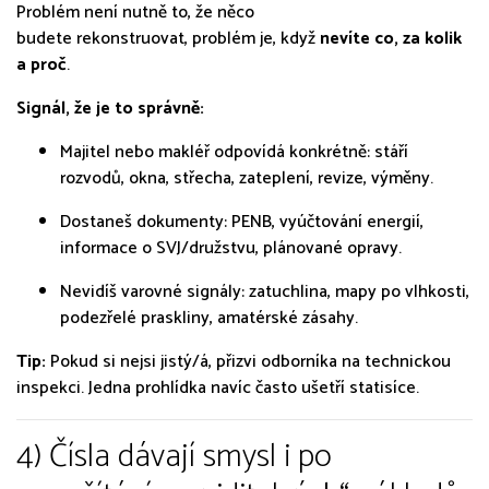
Problém není nutně to, že něco
budete rekonstruovat, problém je, když
nevíte co, za kolik
a proč
.
Signál, že je to správně:
Majitel nebo makléř odpovídá konkrétně: stáří
rozvodů, okna, střecha, zateplení, revize, výměny.
Dostaneš dokumenty: PENB, vyúčtování energií,
informace o SVJ/družstvu, plánované opravy.
Nevidíš varovné signály: zatuchlina, mapy po vlhkosti,
podezřelé praskliny, amatérské zásahy.
Tip:
Pokud si nejsi jistý/á, přizvi odborníka na technickou
inspekci. Jedna prohlídka navíc často ušetří statisíce.
4) Čísla dávají smysl i po