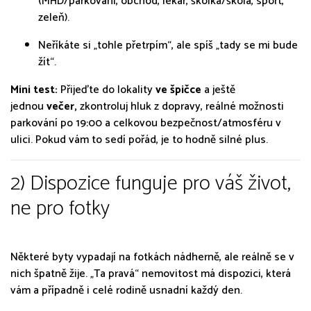
(MHD/parkování, obchod, lékař, školka/škola, sport,
zeleň).
Neříkáte si „tohle přetrpím“, ale spíš „tady se mi bude
žít“.
Mini test:
Přijeďte do lokality
ve špičce
a ještě
jednou
večer,
zkontroluj hluk z dopravy, reálné možnosti
parkování po 19:00 a celkovou bezpečnost/atmosféru v
ulici. Pokud vám to sedí pořád, je to hodně silné plus.
2) Dispozice funguje pro váš život,
ne pro fotky
Některé byty vypadají na fotkách nádherně, ale reálně se v
nich špatně žije. „Ta pravá“ nemovitost má dispozici, která
vám a případně i celé rodině usnadní každý den.