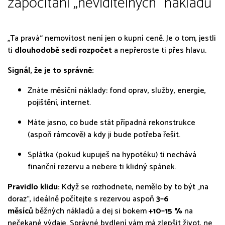
započítání „neviditelných“ nákladů
„Ta pravá“ nemovitost není jen o kupní ceně. Je o tom, jestli
ti
dlouhodobě sedí rozpočet
a nepřeroste ti přes hlavu.
Signál, že je to správně:
Znáte měsíční náklady: fond oprav, služby, energie,
pojištění, internet.
Máte jasno, co bude stát případná rekonstrukce
(aspoň rámcově) a kdy ji bude potřeba řešit.
Splátka (pokud kupuješ na hypotéku) ti nechává
finanční rezervu a nebere ti klidný spánek.
Pravidlo klidu:
Když se rozhodnete, nemělo by to být „na
doraz“, ideálně počítejte s rezervou aspoň
3–6
měsíců
běžných nákladů a dej si bokem
+10–15 %
na
nečekané výdaje. Správné bydlení vám má zlepšit život, ne