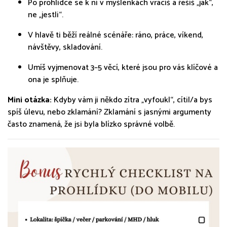
Po prohlídce se k ní v myšlenkách vracíš a řešíš „jak“,
ne „jestli“.
V hlavě ti běží reálné scénáře: ráno, práce, víkend,
návštěvy, skladování.
Umíš vyjmenovat 3–5 věcí, které jsou pro vás klíčové a
ona je splňuje.
Mini otázka:
Kdyby vám ji někdo zítra „vyfoukl“, cítil/a bys
spíš úlevu, nebo zklamání? Zklamání s jasnými argumenty
často znamená, že jsi byla blízko správné volbě.