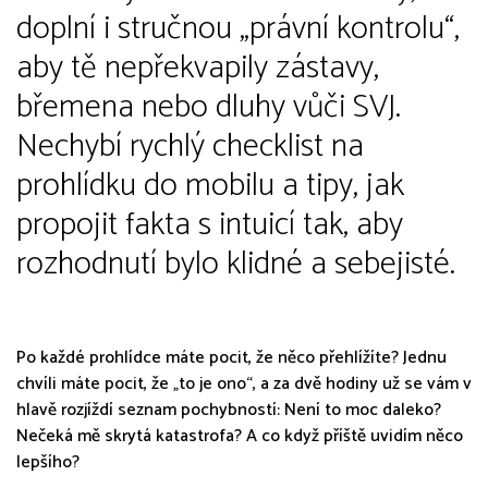
doplní i stručnou „právní kontrolu“,
aby tě nepřekvapily zástavy,
břemena nebo dluhy vůči SVJ.
Nechybí rychlý checklist na
prohlídku do mobilu a tipy, jak
propojit fakta s intuicí tak, aby
rozhodnutí bylo klidné a sebejisté.
Po každé prohlídce máte pocit, že něco přehlížíte? Jednu
chvíli máte pocit, že „to je ono“, a za dvě hodiny už se vám v
hlavě rozjíždí seznam pochybností:
Není to moc daleko?
Nečeká mě skrytá katastrofa? A co když příště uvidím něco
lepšího?