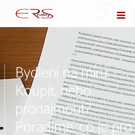
Bydlení na míru:
Koupit, nebo
pronajmout?
Poradíme, co je pro