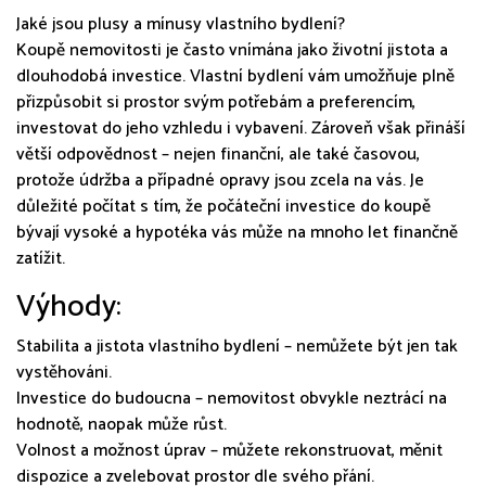
Jaké jsou plusy a mínusy vlastního bydlení?
Koupě nemovitosti je často vnímána jako životní jistota a
dlouhodobá investice. Vlastní bydlení vám umožňuje plně
přizpůsobit si prostor svým potřebám a preferencím,
investovat do jeho vzhledu i vybavení. Zároveň však přináší
větší odpovědnost – nejen finanční, ale také časovou,
protože údržba a případné opravy jsou zcela na vás. Je
důležité počítat s tím, že počáteční investice do koupě
bývají vysoké a hypotéka vás může na mnoho let finančně
zatížit.
Výhody:
Stabilita a jistota vlastního bydlení – nemůžete být jen tak
vystěhováni.
Investice do budoucna – nemovitost obvykle neztrácí na
hodnotě, naopak může růst.
Volnost a možnost úprav – můžete rekonstruovat, měnit
dispozice a zvelebovat prostor dle svého přání.