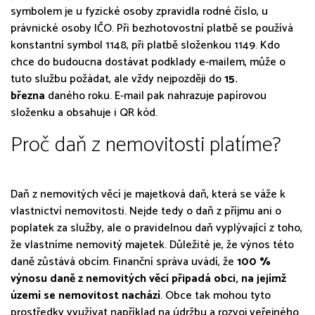
symbolem je u fyzické osoby zpravidla rodné číslo, u
právnické osoby IČO. Při bezhotovostní platbě se používá
konstantní symbol 1148, při platbě složenkou 1149. Kdo
chce do budoucna dostávat podklady e-mailem, může o
tuto službu požádat, ale vždy nejpozději do
15.
března
daného roku. E-mail pak nahrazuje papírovou
složenku a obsahuje i QR kód.
Proč daň z nemovitosti platíme?
Daň z nemovitých věcí je majetková daň, která se váže k
vlastnictví nemovitosti. Nejde tedy o daň z příjmu ani o
poplatek za služby, ale o pravidelnou daň vyplývající z toho,
že vlastníme nemovitý majetek. Důležité je, že výnos této
daně zůstává obcím. Finanční správa uvádí, že
100 %
výnosu daně z nemovitých věcí připadá obci, na jejímž
území se nemovitost nachází
. Obce tak mohou tyto
prostředky využívat například na údržbu a rozvoj veřejného