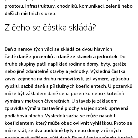
prostoru, infrastruktury, chodníků, komunikací, zeleně nebo
dalších místních služeb.
Z čeho se částka skládá?
Daň z nemovitých věcí se skládá ze dvou hlavních
částí:
daně z pozemků
a
daně ze staveb a jednotek
. Do
druhé skupiny patří například rodinné domy, byty, garáže
nebo jiné zdanitelné stavby a jednotky. Výsledná částka
závisí zejména na druhu nemovitosti, její výměře, způsobu
využití, sazbě daně a příslušných koeficientech. U pozemků
může být základem daně cena pozemku nebo skutečná
výměra v metrech čtverečních. U staveb je základem
zpravidla výměra zastavěné plochy a u jednotek upravená
podlahová plocha. Výsledná sazba se může násobit
koeficientem, který může obec ovlivnit vyhláškou. Proto se
může stát, že dva podobné byty nebo domy v různých