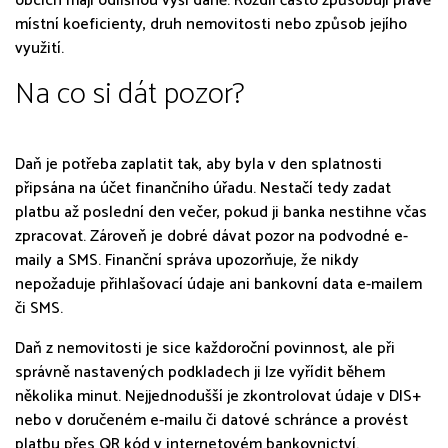
obcích mají odlišnou výši daně. Rozdíl často způsobují právě
místní koeficienty, druh nemovitosti nebo způsob jejího
využití.
Na co si dát pozor?
Daň je potřeba zaplatit tak, aby byla v den splatnosti
připsána na účet finančního úřadu. Nestačí tedy zadat
platbu až poslední den večer, pokud ji banka nestihne včas
zpracovat. Zároveň je dobré dávat pozor na podvodné e-
maily a SMS. Finanční správa upozorňuje, že nikdy
nepožaduje přihlašovací údaje ani bankovní data e-mailem
či SMS.
Daň z nemovitosti je sice každoroční povinnost, ale při
správně nastavených podkladech ji lze vyřídit během
několika minut. Nejjednodušší je zkontrolovat údaje v DIS+
nebo v doručeném e-mailu či datové schránce a provést
platbu přes QR kód v internetovém bankovnictví.