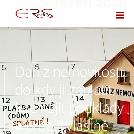
Daň z nemovitosti:
do kdy ji zaplatit,
kde najít podklady
a proč ji vlastně