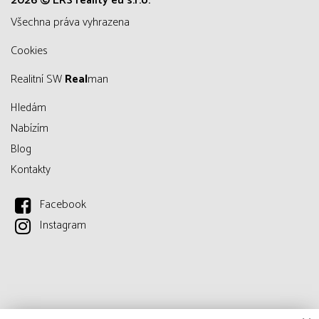
2026 © ERS reality eu s.r.o.
všechna práva vyhrazena
Cookies
Realitní SW
Real
man
Hledám
Nabízím
Blog
Kontakty
Facebook
Instagram