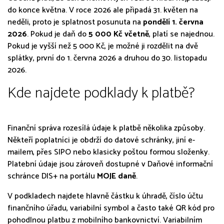
do konce května. V roce 2026 ale připadá 31. květen na
neděli, proto je splatnost posunuta na
pondělí 1. června
2026
. Pokud je daň do
5 000 Kč včetně
, platí se najednou.
Pokud je vyšší než 5 000 Kč, je možné ji rozdělit na dvě
splátky, první do 1. června 2026 a druhou do 30. listopadu
2026.
Kde najdete podklady k platbě?
Finanční správa rozesílá údaje k platbě několika způsoby.
Někteří poplatníci je obdrží do datové schránky, jiní e-
mailem, přes SIPO nebo klasicky poštou formou složenky.
Platební údaje jsou zároveň dostupné v Daňové informační
schránce DIS+ na portálu
MOJE daně
.
V podkladech najdete hlavně částku k úhradě, číslo účtu
finančního úřadu, variabilní symbol a často také QR kód pro
pohodlnou platbu z mobilního bankovnictví. Variabilním