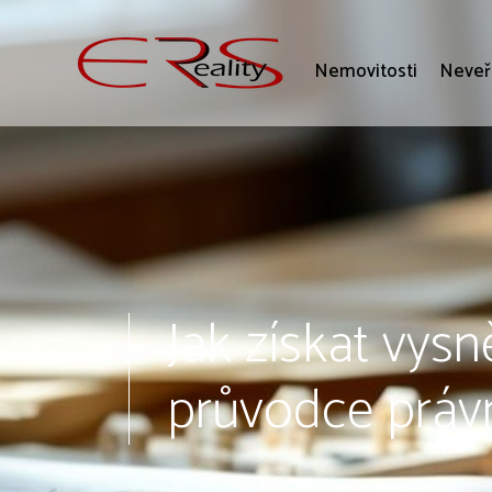
Nemovitosti
Neveř
Jak získat vy
průvodce právn