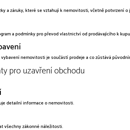
y a záruky, které se vztahují k nemovitosti, včetně potvrzení o j
am a podmínky pro převod vlastnictví od prodávajícího k kupu
bavení
 a vybavení nemovitosti je součástí prodeje a co zůstává původním
y pro uzavření obchodu
í
je detailní informace o nemovitosti.
t všechny zákonné náležitosti.