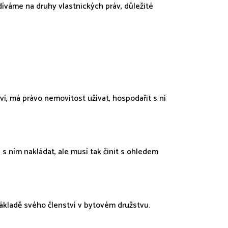
díváme na druhy vlastnických práv, důležité
tví, má právo nemovitost užívat, hospodařit s ní
 s ním nakládat, ale musí tak činit s ohledem
základě svého členství v bytovém družstvu.