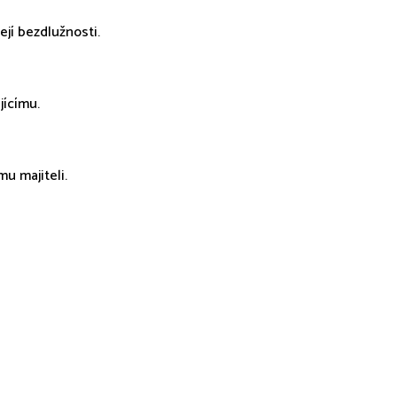
ejí bezdlužnosti.
jícímu.
u majiteli.