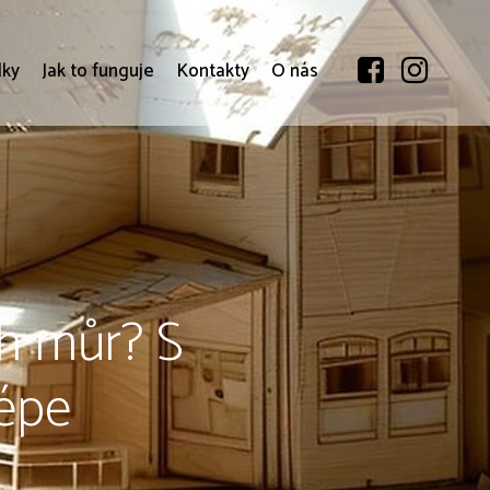
dky
Jak to funguje
Kontakty
O nás
h můr? S
lépe