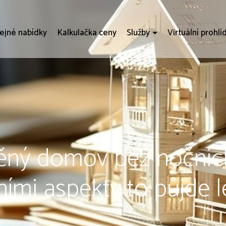
ejné nabídky
Kalkulačka ceny
Služby
Virtuální prohlí
sněný domov bez nočníc
ími aspekty to půjde 