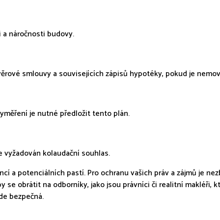
i a náročnosti budovy.
věrové smlouvy a souvisejících zápisů hypotéky, pokud je nemo
ěření je nutné předložit tento plán.
e vyžadován kolaudační souhlas.
ncí a potenciálních pastí. Pro ochranu vašich práv a zájmů je 
se obrátit na odborníky, jako jsou právníci či realitní makléři, 
de bezpečná.