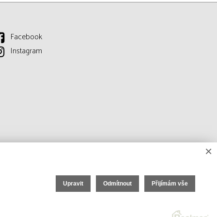
Facebook
Instagram
×
Upravit
Odmítnout
Přijímám vše