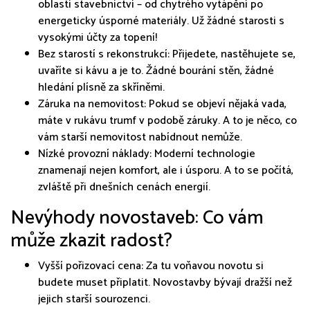
oblasti stavebnictví – od chytrého vytápění po
energeticky úsporné materiály. Už žádné starosti s
vysokými účty za topení!
Bez starostí s rekonstrukcí: Přijedete, nastěhujete se,
uvaříte si kávu a je to. Žádné bourání stěn, žádné
hledání plísně za skříněmi.
Záruka na nemovitost: Pokud se objeví nějaká vada,
máte v rukávu trumf v podobě záruky. A to je něco, co
vám starší nemovitost nabídnout nemůže.
Nízké provozní náklady: Moderní technologie
znamenají nejen komfort, ale i úsporu. A to se počítá,
zvláště při dnešních cenách energií.
Nevýhody novostaveb: Co vám
může zkazit radost?
Vyšší pořizovací cena: Za tu voňavou novotu si
budete muset připlatit. Novostavby bývají dražší než
jejich starší sourozenci.