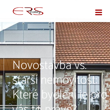
Novostavba vs.
starší nemovitost:
Které bydlení je pro
vás to pravé?