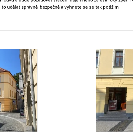
ouvu a bude požadovat vrácení nájemného za dva roky zpět. Toto 
to udělat správně, bezpečně a vyhnete se se tak potížím.