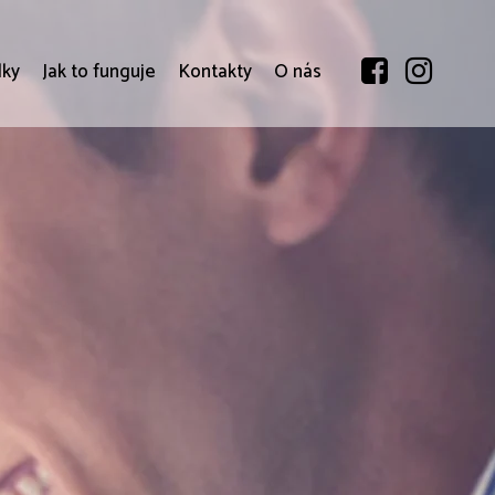
dky
Jak to funguje
Kontakty
O nás