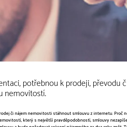
taci, potřebnou k prodeji, převodu čl
 nemovitostí.
ro prodej či nájem nemovitosti stáhnout smlouvu z internetu. Proč
emovitostí, který s největší pravděpodobností, smlouvy nezapíše