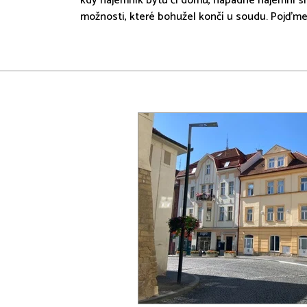
kdy nájemník bytu či domu, napadne nájemní sml
možnosti, které bohužel končí u soudu. Pojďme 