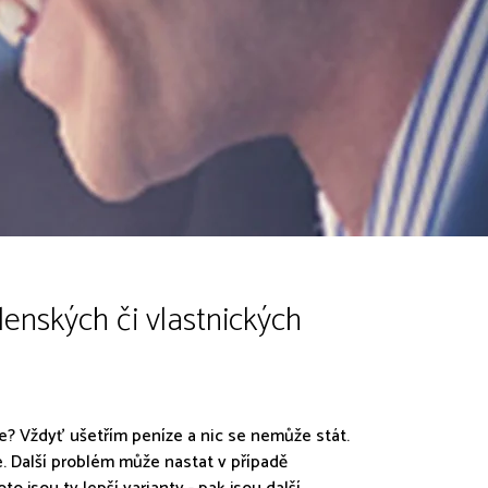
enských či vlastnických
 ne? Vždyť ušetřím peníze a nic se nemůže stát.
. Další problém může nastat v případě