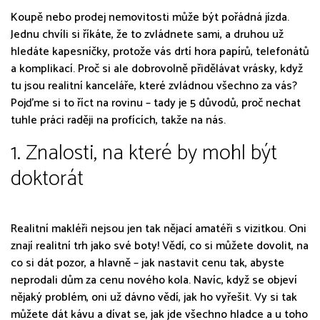
Koupě nebo prodej nemovitosti může být pořádná jízda.
Jednu chvíli si říkáte, že to zvládnete sami, a druhou už
hledáte kapesníčky, protože vás drtí hora papírů, telefonátů
a komplikací. Proč si ale dobrovolně přidělávat vrásky, když
tu jsou realitní kanceláře, které zvládnou všechno za vás?
Pojďme si to říct na rovinu – tady je 5 důvodů, proč nechat
tuhle práci raději na profících, takže na nás.
1. Znalosti, na které by mohl být
doktorát
Realitní makléři nejsou jen tak nějací amatéři s vizitkou. Oni
znají realitní trh jako své boty! Vědí, co si můžete dovolit, na
co si dát pozor, a hlavně – jak nastavit cenu tak, abyste
neprodali dům za cenu nového kola. Navíc, když se objeví
nějaký problém, oni už dávno vědí, jak ho vyřešit. Vy si tak
můžete dát kávu a dívat se, jak jde všechno hladce a u toho