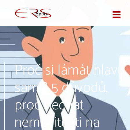
Proč si lámát hlavu
sami? 5 důvodů,
proč nechat
nemovitosti na