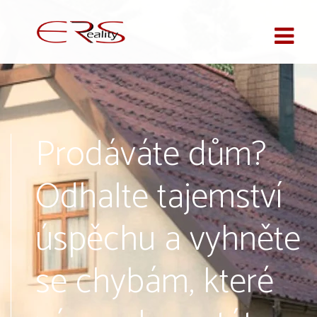
Prodáváte dům?
Odhalte tajemství
úspěchu a vyhněte
se chybám, které