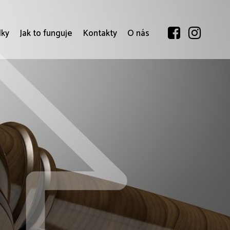
dky
Jak to funguje
Kontakty
O nás