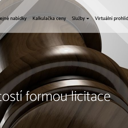
ejné nabídky
Kalkulačka ceny
Služby
Virtuální prohlí
ostí formou licitace