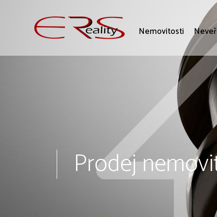
Nemovitosti
Neveř
Prodej nemovit