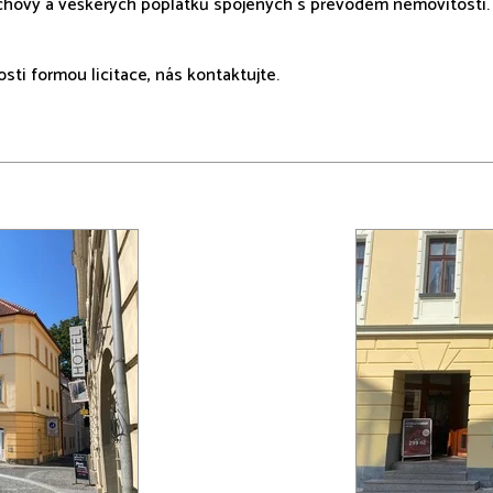
chovy a veškerých poplatků spojených s převodem nemovitosti.
sti formou licitace, nás kontaktujte.