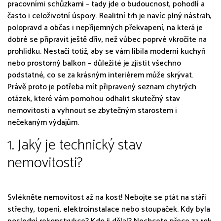
pracovními schůzkami – tady jde o budoucnost, pohodlí a
často i celoživotní úspory. Realitní trh je navíc plný nástrah,
polopravd a občas i nepříjemných překvapení, na která je
dobré se připravit ještě dřív, než vůbec poprvé vkročíte na
prohlídku. Nestačí totiž, aby se vám líbila moderní kuchyň
nebo prostorný balkon – důležité je zjistit všechno
podstatné, co se za krásným interiérem může skrývat.
Právě proto je potřeba mít připravený seznam chytrých
otázek, které vám pomohou odhalit skutečný stav
nemovitosti a vyhnout se zbytečným starostem i
nečekaným výdajům.
1. Jaký je technický stav
nemovitosti?
Svlékněte nemovitost až na kost! Nebojte se ptát na stáří
střechy, topení, elektroinstalace nebo stoupaček. Kdy byla