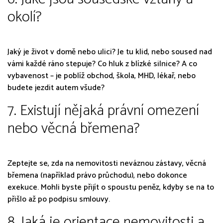
okolí?
Jaký je život v domě nebo ulici? Je tu klid, nebo soused nad
vámi každé ráno stepuje? Co hluk z blízké silnice? A co
vybavenost – je poblíž obchod, škola, MHD, lékař, nebo
budete jezdit autem všude?
7. Existují nějaká právní omezení
nebo věcná břemena?
Zeptejte se, zda na nemovitosti neváznou zástavy, věcná
břemena (například právo průchodu), nebo dokonce
exekuce. Mohli byste přijít o spoustu peněz, kdyby se na to
přišlo až po podpisu smlouvy.
8. Jaká je orientace nemovitosti a