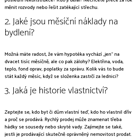
poslední rekonstrukce? Kdo ji dělal? Nechcete přece za rok
měnit rozvody nebo řešit zatékající střechu.
2. Jaké jsou měsíční náklady na
bydlení?
Možná máte radost, že vám hypotéka vychází „jen“ na
dvacet tisíc měsíčně, ale co pak zálohy? Elektřina, voda,
teplo, fond oprav, poplatky za správu. Kolik vás to bude
stát každý měsíc, když se složenka zastrčí za lednici?
3. Jaká je historie vlastnictví?
Zeptejte se, kdo byt či dům vlastní teď, kdo ho vlastnil dřív
a proč se prodává. Rychlý prodej může znamenat třeba
hádky se sousedy nebo skryté vady. Zajímejte se také,
jestli je prodávající skutečně oprávněný nemovitost prodat.