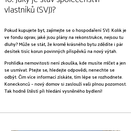
vlastníků (SVJ)?
Pokud kupujete byt, zajímejte se o hospodaření SVJ. Kolik je
ve fondu oprav, jaké jsou plány na rekonstrukce, nejsou tu
dluhy? Může se stát, že kromě krásného bytu zdědíte i pár
desítek tisíc korun povinných příspěvků na nový výtah.
Prohlídka nemovitosti není zkouška, kde musíte mlčet a jen
se usmívat. Ptejte se, hledejte odpovědi, nenechte se
odbýt. Čím více informací získáte, tím lépe se rozhodnete.
Koneckonců – nový domov si zaslouží vaši plnou pozornost.
Tak hodně štěstí při hledání vysněného bydlení!