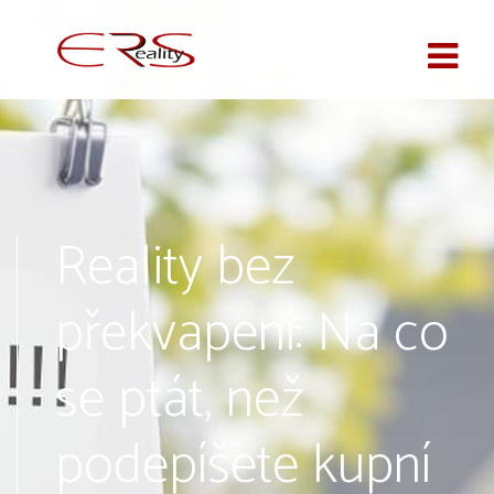
Reality bez
překvapení: Na co
se ptát, než
podepíšete kupní