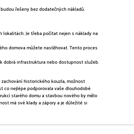
y budou řešeny bez dodatečných nákladů.
lokalitách. Je třeba počítat nejen s náklady na
ového domova můžete nastěhovat. Tento proces
tak dobrá infrastruktura nebo dostupnost služeb.
o zachování historického kouzla, možnost
nost co nejlépe podporovala vaše dlouhodobé
nstrukcí starého domu a stavbou nového by mělo
st má své klady a zápory a je důležité si