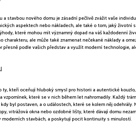
 a stavbou nového domu je zásadní pečlivě zvážit vaše individuá
ických aspektech nebo nákladech, ale také o tom, jaký životní st
evýhody, které mohou mít významný dopad na váš každodenní ži
ného charakteru, ale může také znamenat nečekané náklady a ome
řesně podle vašich představ a využít moderní technologie, ale 
u
y, kteří oceňují hluboký smysl pro historii a autentické kouzlo,
a vzpomínek, které se v nich během let nahromadily. Každý trám,
 kdy byl postaven, a o událostech, které se kolem něj odehrály. 
opy, vitrážová okna nebo ozdobné lišty, které dávají domu nezam
v moderních stavbách, a poskytují pocit kontinuity s minulostí.