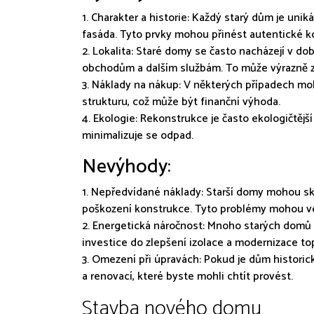
1. Charakter a historie: Každý starý dům je un
fasáda. Tyto prvky mohou přinést autentické k
2. Lokalita: Staré domy se často nacházejí v d
obchodům a dalším službám. To může výrazně zvý
3. Náklady na nákup: V některých případech mo
strukturu, což může být finanční výhoda.
4. Ekologie: Rekonstrukce je často ekologičtější 
minimalizuje se odpad.
Nevýhody:
1. Nepředvídané náklady: Starší domy mohou sk
poškození konstrukce. Tyto problémy mohou vé
2. Energetická náročnost: Mnoho starých domů m
investice do zlepšení izolace a modernizace t
3. Omezení při úpravách: Pokud je dům histor
a renovací, které byste mohli chtít provést.
Stavba nového domu