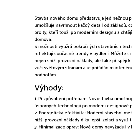
Stavba nového domu představuje jedinečnou pří
umožňuje navrhnout každý detail od základů, co
pro ty, kteří touží po moderním designu a chtěj
domova.
S možností využití pokročilých stavebních techn
reflektují současné trendy v bydlení. Můžete s
nejen sníží provozní náklady, ale také přispějí
vůči světovým stranám a uspořádáním interiéru,
hodnotám.
Výhody:
1. Přizpůsobení potřebám: Novostavba umožňuj
úsporných technologií po moderní designové pr
2. Energetická efektivita: Moderní stavební m
nižší provozní náklady díky lepší izolaci a využi
3. Minimalizace oprav: Nové domy nevyžadují v 