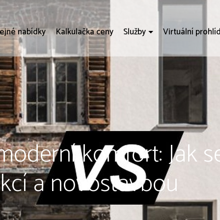
ejné nabídky
Kalkulačka ceny
Služby
Virtuální prohlí
 moderní komfort: Jak 
ukcí a novostavbou