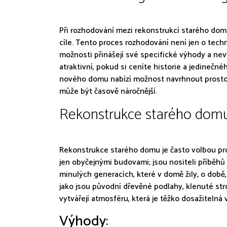
Při rozhodování mezi rekonstrukcí starého domu
cíle. Tento proces rozhodování není jen o techn
možnosti přinášejí své specifické výhody a n
atraktivní, pokud si ceníte historie a jedineč
nového domu nabízí možnost navrhnout prostor p
může být časově náročnější.
Rekonstrukce starého dom
Rekonstrukce starého domu je často volbou pro t
jen obyčejnými budovami; jsou nositeli příběhů 
minulých generacích, které v domě žily, o době,
jako jsou původní dřevěné podlahy, klenuté str
vytvářejí atmosféru, která je těžko dosažitelná 
Výhody: