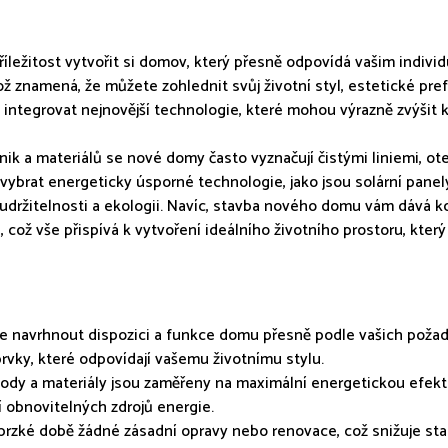
ležitost vytvořit si domov, který přesně odpovídá vašim indiv
ž znamená, že můžete zohlednit svůj životní styl, estetické pref
í integrovat nejnovější technologie, které mohou výrazně zvýšit 
ik a materiálů se nové domy často vyznačují čistými liniemi, ote
i vybrat energeticky úsporné technologie, jako jsou solární pane
 k udržitelnosti a ekologii. Navíc, stavba nového domu vám dává 
 což vše přispívá k vytvoření ideálního životního prostoru, kt
e navrhnout dispozici a funkce domu přesně podle vašich požad
vky, které odpovídají vašemu životnímu stylu.
etody a materiály jsou zaměřeny na maximální energetickou efekt
tí obnovitelných zdrojů energie.
brzké době žádné zásadní opravy nebo renovace, což snižuje staro