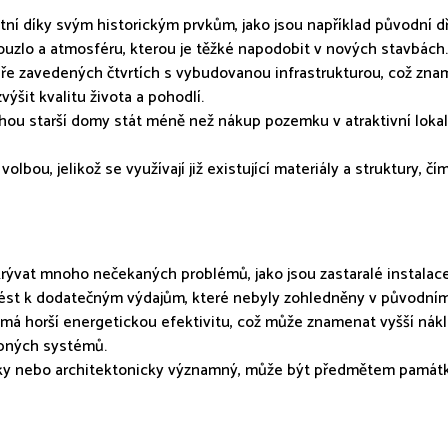
ikátní díky svým historickým prvkům, jako jsou například původn
ouzlo a atmosféru, kterou je těžké napodobit v nových stavbách.
obře zavedených čtvrtích s vybudovanou infrastrukturou, což zna
šit kvalitu života a pohodlí.
hou starší domy stát méně než nákup pozemku v atraktivní lokal
volbou, jelikož se využívají již existující materiály a struktury, 
rývat mnoho nečekaných problémů, jako jsou zastaralé instalace
st k dodatečným výdajům, které nebyly zohledněny v původním
á horší energetickou efektivitu, což může znamenat vyšší nákla
opných systémů.
icky nebo architektonicky významný, může být předmětem památ