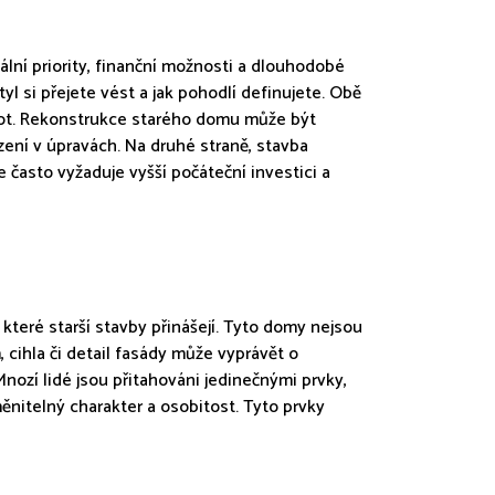
lní priority, finanční možnosti a dlouhodobé
yl si přejete vést a jak pohodlí definujete. Obě
vot. Rekonstrukce starého domu může být
zení v úpravách. Na druhé straně, stavba
často vyžaduje vyšší počáteční investici a
 které starší stavby přinášejí. Tyto domy nejsou
 cihla či detail fasády může vyprávět o
Mnozí lidé jsou přitahováni jedinečnými prvky,
ěnitelný charakter a osobitost. Tyto prvky