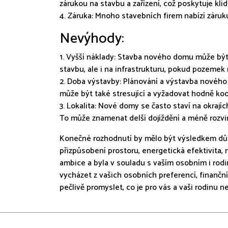
zárukou na stavbu a zařízení, což poskytuje klid 
4. Záruka: Mnoho stavebních firem nabízí zár
Nevýhody:
1. Vyšší náklady: Stavba nového domu může být 
stavbu, ale i na infrastrukturu, pokud pozemek
2. Doba výstavby: Plánování a výstavba novéh
může být také stresující a vyžadovat hodně ko
3. Lokalita: Nové domy se často staví na okrají
To může znamenat delší dojíždění a méně rozvin
Konečné rozhodnutí by mělo být výsledkem důkla
přizpůsobení prostoru, energetická efektivita,
ambice a byla v souladu s vaším osobním i rod
vycházet z vašich osobních preferencí, finančn
pečlivě promyslet, co je pro vás a vaši rodinu ne