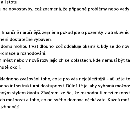
a jistotu.
uku na novostavby, což znamená, že případné problémy nebo vad
finančně náročnější, zejména pokud jde o pozemky v atraktivních 
 není dostatečně vybaven.
o domu mohou trvat dlouho, což oddaluje okamžik, kdy se do n
ordinace a rozhodování.
ch měst nebo v nově rozvíjejících se oblastech, kde nemusí být 
uté okolí.
dného zvažování toho, co je pro vás nejdůležitější – ať už je t
 nebo infrastrukturní dostupnost. Důležité je, aby vybraná mož
inným stylem života. Závěrem lze říci, že rozhodnutí mezi reko
ích možností a toho, co od svého domova očekáváte. Každá možno
jvhodnější.