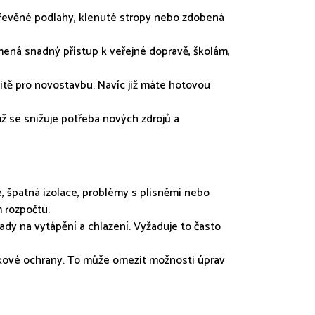
í dřevěné podlahy, klenuté stropy nebo zdobená
mená snadný přístup k veřejné dopravě, školám,
itě pro novostavbu. Navíc již máte hotovou
čímž se snižuje potřeba nových zdrojů a
, špatná izolace, problémy s plísněmi nebo
 rozpočtu.
dy na vytápění a chlazení. Vyžaduje to často
kové ochrany. To může omezit možnosti úprav