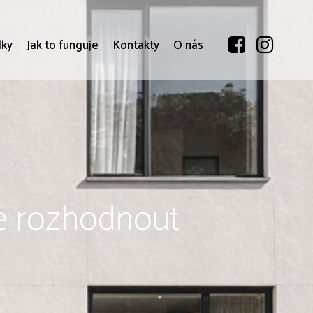
dky
Jak to funguje
Kontakty
O nás
se rozhodnout