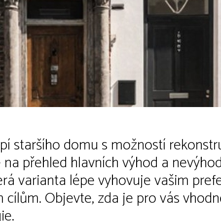
pí staršího domu s možností rekonstr
 na přehled hlavních výhod a nevýhod
terá varianta lépe vyhovuje vašim pre
lům. Objevte, zda je pro vás vhodněj
ie.