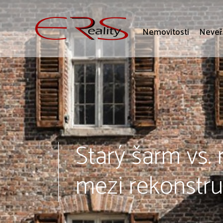
Nemovitosti
Neveř
Starý šarm vs.
mezi rekonstr