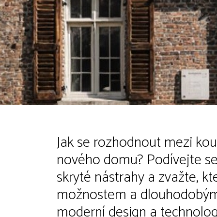
Jak se rozhodnout mezi kou
nového domu? Podívejte se
skryté nástrahy a zvažte, k
možnostem a dlouhodobým cí
moderní design a technolog