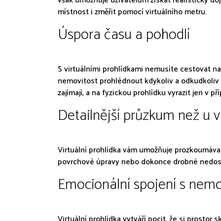
však umožňuje uživatelům získat realistický do
místnost i změřit pomocí virtuálního metru.
Úspora času a pohodlí
S virtuálními prohlídkami nemusíte cestovat na 
nemovitost prohlédnout kdykoliv a odkudkoliv –
zajímají, a na fyzickou prohlídku vyrazit jen v 
Detailnější průzkum než u v
Virtuální prohlídka vám umožňuje prozkoumávat k
povrchové úpravy nebo dokonce drobné nedosta
Emocionální spojení s nemo
Virtuální prohlídka vytváří pocit, že si prostor