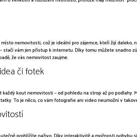
jem o velikosti a rozložení místností, protože mají možnost "pro
místo nemovitosti, což je ideální pro zájemce, kteří žijí daleko,
 stačí vám jen přístup k internetu. Díky tomu můžete snadno zú
případě, že vás nemovitost zaujme.
idea či fotek
aždý kout nemovitosti – od pohledu na strop až po podlahy. Můžet
tky. To je něco, co vám fotografie ani video neumožní v takov
vitostí
 skutečně prohlížíte naživo. Díky interaktivitě a možnosti pohybu 