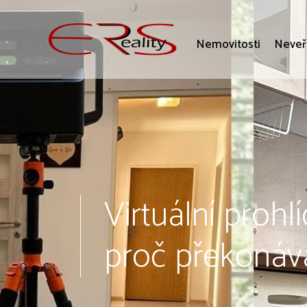
Nemovitosti
Neveř
Virtuální prohl
proč překonávaj