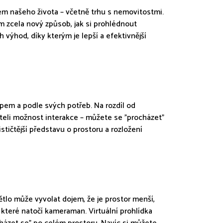
tem našeho života – včetně trhu s nemovitostmi.
ům zcela nový způsob, jak si prohlédnout
h výhod, díky kterým je lepší a efektivnější
pem a podle svých potřeb. Na rozdíl od
vateli možnost interakce – můžete se "procházet"
tičtější představu o prostoru a rozložení
ětlo může vyvolat dojem, že je prostor menší,
 které natočí kameraman. Virtuální prohlídka