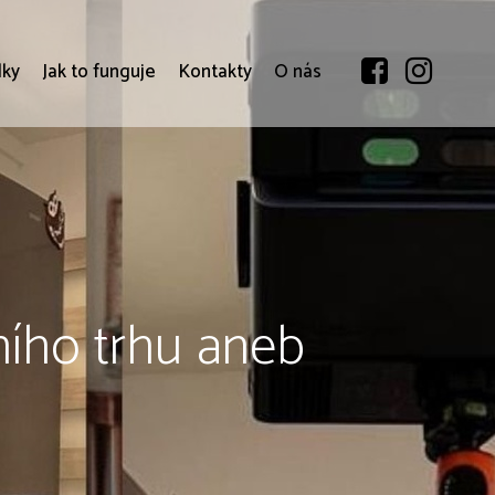
dky
Jak to funguje
Kontakty
O nás
tního trhu aneb