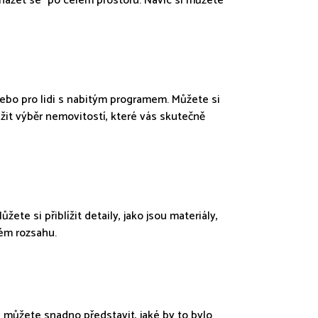
cházet se" po celém prostoru. Navíc si můžete
 nebo pro lidi s nabitým programem. Můžete si
žit výběr nemovitostí, které vás skutečně
e si přiblížit detaily, jako jsou materiály,
ém rozsahu.
si můžete snadno představit, jaké by to bylo