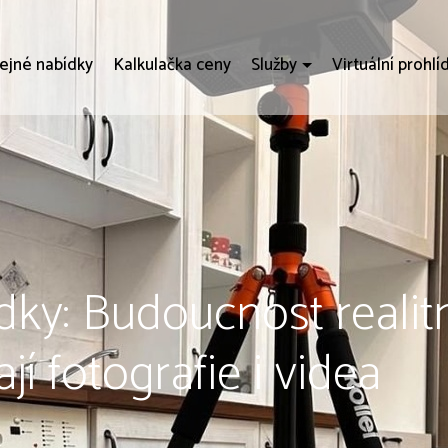
ejné nabídky
Kalkulačka ceny
Služby
Virtuální prohlí
ídky: Budoucnost reali
í fotografie i videa