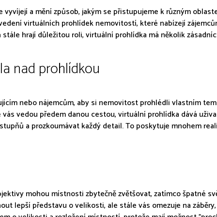
e vyvíjejí a mění způsob, jakým se přistupujeme k různým oblas
avedení virtuálních prohlídek nemovitostí, které nabízejí zájemc
stále hrají důležitou roli, virtuální prohlídka má několik zásadníc
ola nad prohlídkou
ujícím nebo nájemcům, aby si nemovitost prohlédli vlastním tem
eré vás vedou předem danou cestou, virtuální prohlídka dává uži
stupňů a prozkoumávat každý detail. To poskytuje mnohem realis
 objektivy mohou místnosti zbytečně zvětšovat, zatímco špatné sv
ut lepší představu o velikosti, ale stále vás omezuje na záběry,