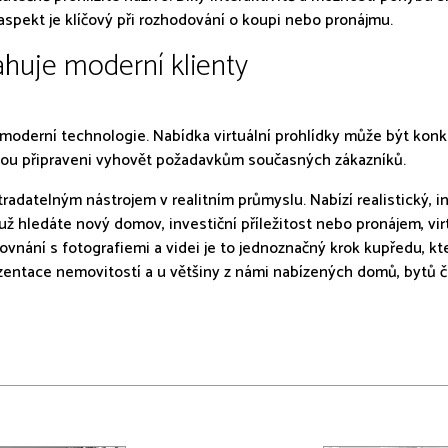
spekt je klíčový při rozhodování o koupi nebo pronájmu.
ahuje moderní klienty
 moderní technologie. Nabídka virtuální prohlídky může být kon
 jsou připraveni vyhovět požadavkům současných zákazníků.
radatelným nástrojem v realitním průmyslu. Nabízí realistický, in
 hledáte nový domov, investiční příležitost nebo pronájem, virt
ovnání s fotografiemi a videi je to jednoznačný krok kupředu, k
zentace nemovitostí a u většiny z námi nabízených domů, bytů či