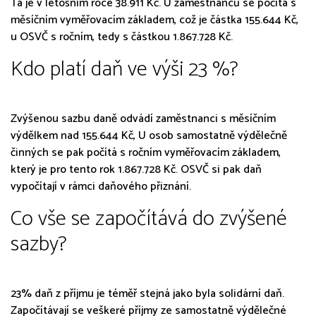
Ta je v letošním roce 38.911 Kč. U zaměstnanců se počítá s
měsíčním vyměřovacím základem, což je částka 155.644 Kč,
u OSVČ s ročním, tedy s částkou 1.867.728 Kč.
Kdo platí daň ve výši 23 %?
Zvýšenou sazbu daně odvádí zaměstnanci s měsíčním
výdělkem nad 155.644 Kč, U osob samostatně výdělečně
činných se pak počítá s ročním vyměřovacím základem,
který je pro tento rok 1.867.728 Kč. OSVČ si pak daň
vypočítají v rámci daňového přiznání.
Co vše se započítává do zvýšené
sazby?
23% daň z příjmu je téměř stejná jako byla solidární daň.
Započítávají se veškeré příjmy ze samostatně výdělečné