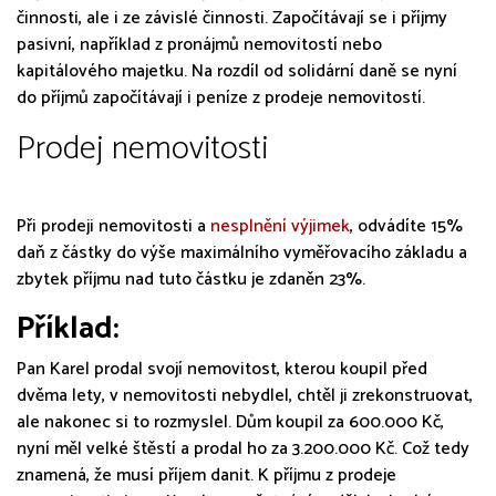
činnosti, ale i ze závislé činnosti. Započítávají se i příjmy
pasivní, například z pronájmů nemovitostí nebo
kapitálového majetku. Na rozdíl od solidární daně se nyní
do příjmů započítávají i peníze z prodeje nemovitostí.
Prodej nemovitosti
Při prodeji nemovitosti a
nesplnění výjimek
, odvádíte 15%
daň z částky do výše maximálního vyměřovacího základu a
zbytek příjmu nad tuto částku je zdaněn 23%.
Příklad:
Pan Karel prodal svojí nemovitost, kterou koupil před
dvěma lety, v nemovitosti nebydlel, chtěl ji zrekonstruovat,
ale nakonec si to rozmyslel. Dům koupil za 600.000 Kč,
nyní měl velké štěstí a prodal ho za 3.200.000 Kč. Což tedy
znamená, že musí příjem danit. K příjmu z prodeje