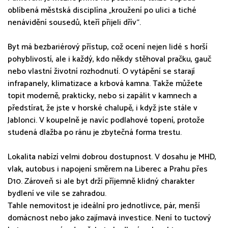
oblíbená městská disciplína „kroužení po ulici a tiché
nenávidění sousedů, kteří přijeli dřív“.
Byt má bezbariérový přístup, což ocení nejen lidé s horší
pohyblivostí, ale i každý, kdo někdy stěhoval pračku, gauč
nebo vlastní životní rozhodnutí. O vytápění se starají
infrapanely, klimatizace a krbová kamna. Takže můžete
topit moderně, prakticky, nebo si zapálit v kamnech a
předstírat, že jste v horské chalupě, i když jste stále v
Jablonci. V koupelně je navíc podlahové topení, protože
studená dlažba po ránu je zbytečná forma trestu.
Lokalita nabízí velmi dobrou dostupnost. V dosahu je MHD,
vlak, autobus i napojení směrem na Liberec a Prahu přes
D10. Zároveň si ale byt drží příjemně klidný charakter
bydlení ve vile se zahradou.
Tahle nemovitost je ideální pro jednotlivce, pár, menší
domácnost nebo jako zajímavá investice. Není to tuctový