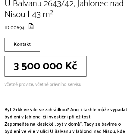
U Balvanu 2643/42, Jablonec nad
Nisou | 43 m²
ID 00694
Kontakt
3 500 000 Kč
včetně provize, včetně právního servisu
Byt 2+kk ve vile se zahrádkou? Ano, i takhle může vypadat
bydlení v Jablonci či investiční příležitost.
Zapomeňte na klasické „byt v domě“. Tady se bavíme o
bydlení ve vile v ulici U Balvanu v Jablonci nad Nisou, kde