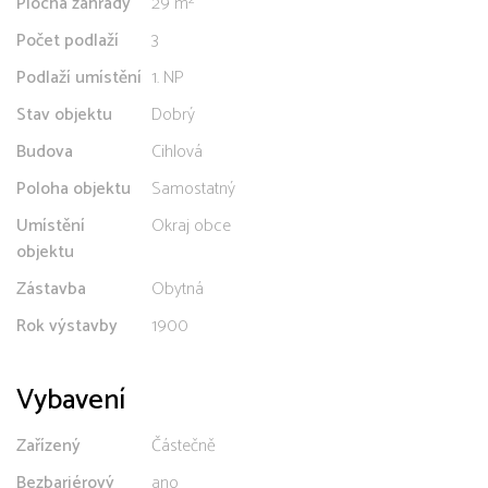
Plocha zahrady
29 m²
Počet podlaží
3
Podlaží umístění
1. NP
Stav objektu
Dobrý
Budova
Cihlová
Poloha objektu
Samostatný
Umístění
Okraj obce
objektu
Zástavba
Obytná
Rok výstavby
1900
Vybavení
Zařízený
Částečně
Bezbariérový
ano