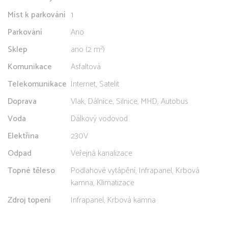
Míst k parkování
1
Parkování
Ano
Sklep
ano (2 m²)
Komunikace
Asfaltová
Telekomunikace
Internet, Satelit
Doprava
Vlak, Dálnice, Silnice, MHD, Autobus
Voda
Dálkový vodovod
Elektřina
230V
Odpad
Veřejná kanalizace
Topné těleso
Podlahové vytápění, Infrapanel, Krbová
kamna, Klimatizace
Zdroj topení
Infrapanel, Krbová kamna