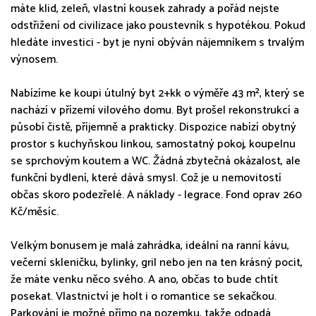
máte klid, zeleň, vlastní kousek zahrady a pořád nejste
odstřižení od civilizace jako poustevník s hypotékou. Pokud
hledáte investici - byt je nyní obýván nájemníkem s trvalým
výnosem.
Nabízíme ke koupi útulný byt 2+kk o výměře 43 m², který se
nachází v přízemí vilového domu. Byt prošel rekonstrukcí a
působí čistě, příjemně a prakticky. Dispozice nabízí obytný
prostor s kuchyňskou linkou, samostatný pokoj, koupelnu
se sprchovým koutem a WC. Žádná zbytečná okázalost, ale
funkční bydlení, které dává smysl. Což je u nemovitostí
občas skoro podezřelé. A náklady - legrace. Fond oprav 260
Kč/měsíc.
Velkým bonusem je malá zahrádka, ideální na ranní kávu,
večerní skleničku, bylinky, gril nebo jen na ten krásný pocit,
že máte venku něco svého. A ano, občas to bude chtít
posekat. Vlastnictví je holt i o romantice se sekačkou.
Parkování je možné přímo na pozemku, takže odpadá