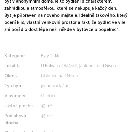
byt v anonymním domě. Je to bydlení s charakterem,
zahrádkou a atmosférou, které se nekupuje každý den.
Byt je připraven na nového majitele. Ideálně takového, který
ocení klid, vlastní venkovní prostor a fakt, že bydlet ve vile
zní pořád o dost lépe než „někde v bytovce u popelnic“.
Kategorie
Byty 2+kk
Lokalita
U Balvanu 2643/42, Jablonec nad Nisou
Okres
Jablonec nad Nisou
Typ bytu
jednopodlažní
Vlastnictví
Osobní
Užitná plocha
43 m²
Podlahová
45 m²
plocha