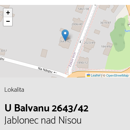
+
−
Leaflet
|
©
OpenStreetMap
Lokalita
U Balvanu 2643/42
Jablonec nad Nisou