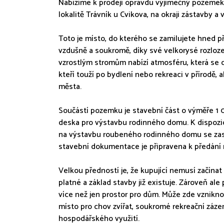
Nabízíme k prodeji opravdu výjimečný pozemek
lokalitě Trávník u Cvikova, na okraji zástavby a
Toto je místo, do kterého se zamilujete hned p
vzdušně a soukromě, díky své velkorysé rozloze,
vzrostlým stromům nabízí atmosféru, která se dn
kteří touží po bydlení nebo rekreaci v přírodě,
města.
Součástí pozemku je stavební část o výměře 1 01
deska pro výstavbu rodinného domu. K dispozic
na výstavbu roubeného rodinného domu se zast
stavební dokumentace je připravena k předání 
Velkou předností je, že kupující nemusí začínat 
platné a základ stavby již existuje. Zároveň a
více než jen prostor pro dům. Může zde vznikno
místo pro chov zvířat, soukromé rekreační záz
hospodářského využití.