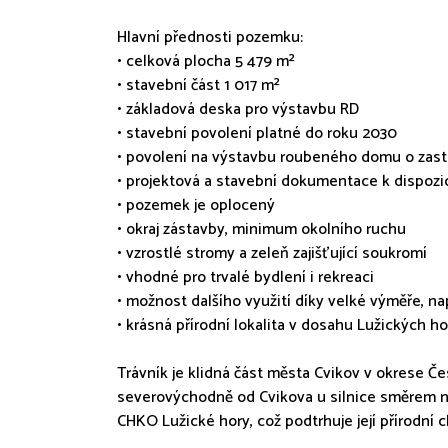
Hlavní přednosti pozemku:
• celková plocha 5 479 m²
• stavební část 1 017 m²
• základová deska pro výstavbu RD
• stavební povolení platné do roku 2030
• povolení na výstavbu roubeného domu o zasta
• projektová a stavební dokumentace k dispozi
• pozemek je oplocený
• okraj zástavby, minimum okolního ruchu
• vzrostlé stromy a zeleň zajišťující soukromí
• vhodné pro trvalé bydlení i rekreaci
• možnost dalšího využití díky velké výměře, na
• krásná přírodní lokalita v dosahu Lužických ho
Trávník je klidná část města Cvikov v okrese Čes
severovýchodně od Cvikova u silnice směrem na
CHKO Lužické hory, což podtrhuje její přírodní c