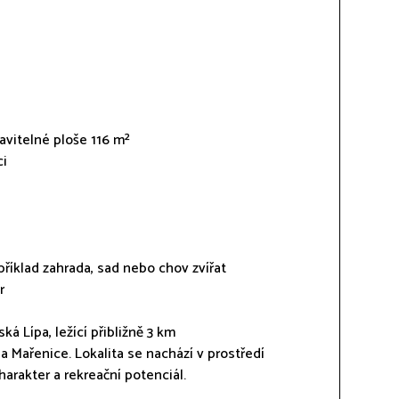
vitelné ploše 116 m²
ci
příklad zahrada, sad nebo chov zvířat
r
ká Lípa, ležící přibližně 3 km
 Mařenice. Lokalita se nachází v prostředí
harakter a rekreační potenciál.