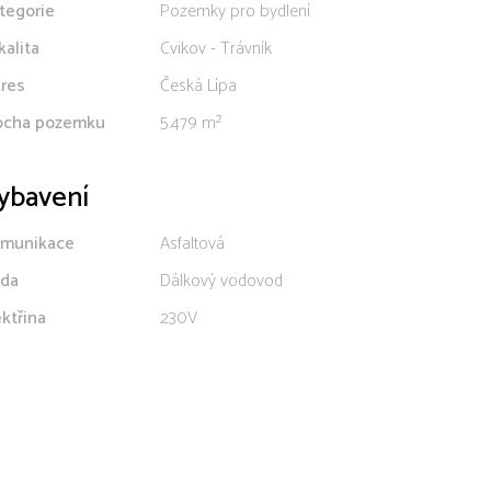
tegorie
Pozemky pro bydlení
kalita
Cvikov - Trávník
res
Česká Lípa
ocha pozemku
5.479 m²
ybavení
munikace
Asfaltová
da
Dálkový vodovod
ektřina
230V