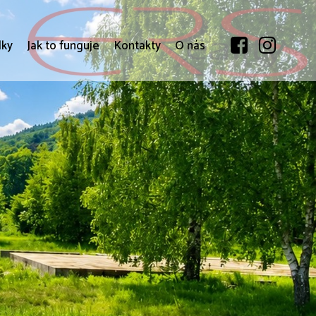
dky
Jak to funguje
Kontakty
O nás