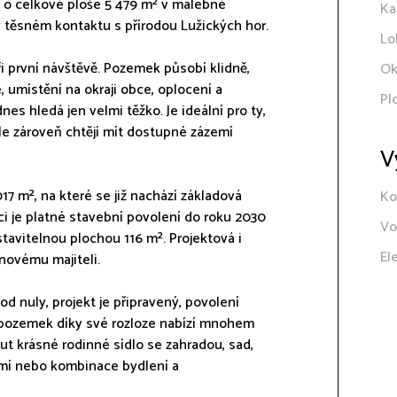
 o celkové ploše 5 479 m² v malebné
Ka
 v těsném kontaktu s přírodou Lužických hor.
Lo
ři první návštěvě. Pozemek působí klidně,
Ok
 umístění na okraji obce, oplocení a
Pl
es hledá jen velmi těžko. Je ideální pro ty,
 ale zároveň chtějí mít dostupné zázemí
V
7 m², na které se již nachází základová
Ko
i je platné stavební povolení do roku 2030
Vo
avitelnou plochou 116 m². Projektová i
El
novému majiteli.
od nuly, projekt je připravený, povolení
le pozemek díky své rozloze nabízí mnohem
ut krásné rodinné sídlo se zahradou, sad,
emí nebo kombinace bydlení a