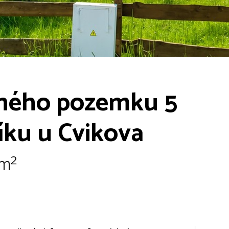
čného pozemku 5
íku u Cvikova
 m²