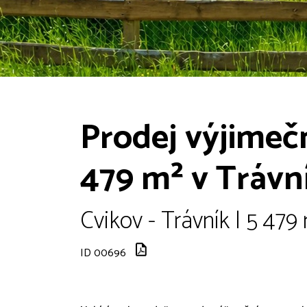
Prodej výjime
479 m² v Trávn
Cvikov - Trávník | 5 479
ID 00696