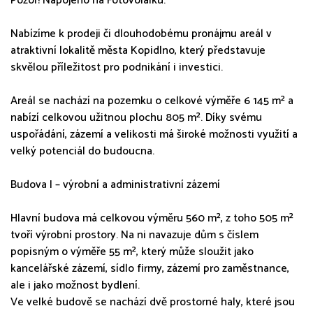
Pozor! Napojeno na Fotovolaiku.
Nabízíme k prodeji či dlouhodobému pronájmu areál v
atraktivní lokalitě města Kopidlno, který představuje
skvělou příležitost pro podnikání i investici.
Areál se nachází na pozemku o celkové výměře 6 145 m² a
nabízí celkovou užitnou plochu 805 m². Díky svému
uspořádání, zázemí a velikosti má široké možnosti využití a
velký potenciál do budoucna.
Budova I – výrobní a administrativní zázemí
Hlavní budova má celkovou výměru 560 m², z toho 505 m²
tvoří výrobní prostory. Na ni navazuje dům s číslem
popisným o výměře 55 m², který může sloužit jako
kancelářské zázemí, sídlo firmy, zázemí pro zaměstnance,
ale i jako možnost bydlení.
Ve velké budově se nachází dvě prostorné haly, které jsou