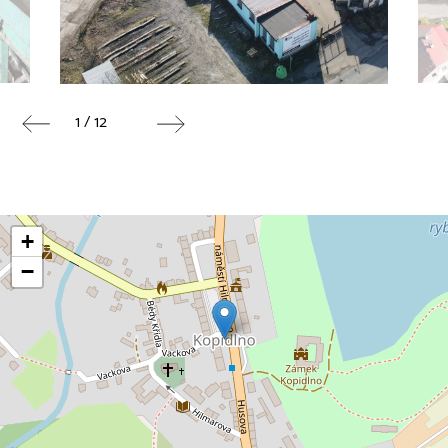
1 / 12
+
−