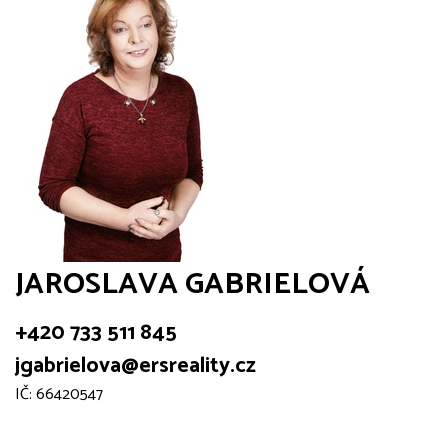
JAROSLAVA GABRIELOVÁ
+420 733 511 845
jgabrielova@ersreality.cz
IČ: 66420547