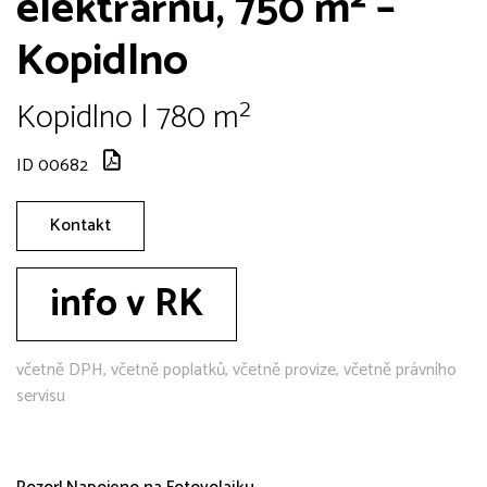
elektrárnu, 750 m² –
Kopidlno
Kopidlno | 780 m²
ID 00682
Kontakt
info v RK
včetně DPH, včetně poplatků, včetně provize, včetně právního
servisu