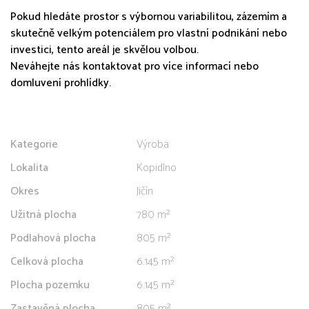
Pokud hledáte prostor s výbornou variabilitou, zázemím a
skutečně velkým potenciálem pro vlastní podnikání nebo
investici, tento areál je skvělou volbou.
Neváhejte nás kontaktovat pro více informací nebo
domluvení prohlídky.
Kategorie
Výroba
Lokalita
Kopidlno
Okres
Jičín
Užitná plocha
780 m²
Podlahová plocha
805 m²
Celková plocha
6.145 m²
Plocha pozemku
6.145 m²
Zastavěná plocha
805 m²