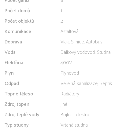
Počet garáží
8
Počet domů
1
Počet objektů
2
Komunikace
Asfaltová
Doprava
Vlak, Silnice, Autobus
Voda
Dálkový vodovod, Studna
Elektřina
400V
Plyn
Plynovod
Odpad
Veřejná kanalizace, Septik
Topné těleso
Radiátory
Zdroj topení
Jiné
Zdroj teplé vody
Bojler - elektro
Typ studny
Vrtaná studna